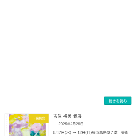
続きを読む
川口市美術家協会選抜展
・展覧会
2025年6月4日
6月18日(水)～29日(日)川口市立アートギャラ
リー・アトリア※23日(月)休館
続きを読む
6月の教室の予定
・スケジュール
2025年5月29日
6月は休講ありません。 全日程で通常どおり開
講します。
続きを読む
𠮷住 裕美 個展
・展覧会
2025年4月29日
5月7日(水) → 12日(月)横浜高島屋７階 美術