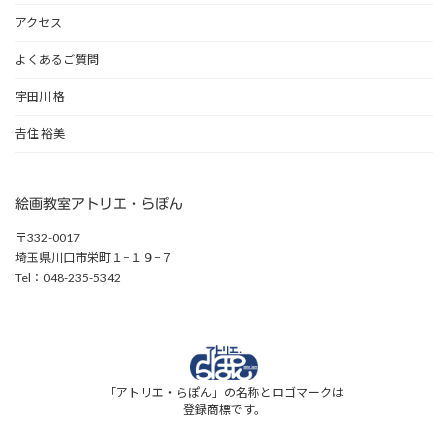
アクセス
よくあるご質問
宇田川 格
𠮷住 裕美
絵画教室アトリエ・らぽん
〒332-0017
埼玉県川口市栄町１−１９−７
Tel：048-235-5342
「アトリエ・らぽん」の名称とロゴマークは
登録商標です。