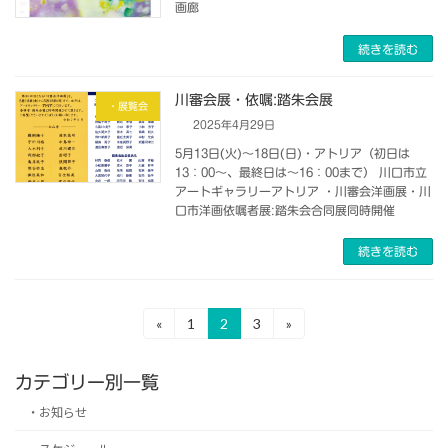
画廊
続きを読む
川審会展・依嘱:踏朱会展
・展覧会
2025年4月29日
5月13日(火)～18日(日)・アトリア（初日は
13：00～、最終日は～16：00まで） 川口市立
アートギャラリーアトリア ・川審会洋画展・川
口市洋画依嘱者展:踏朱会合同展同時開催
続きを読む
投
«
1
2
3
»
固
固
固
定
定
定
稿
ペ
ペ
ペ
カテゴリー別一覧
ー
ー
ー
の
ジ
ジ
ジ
・お知らせ
ペ