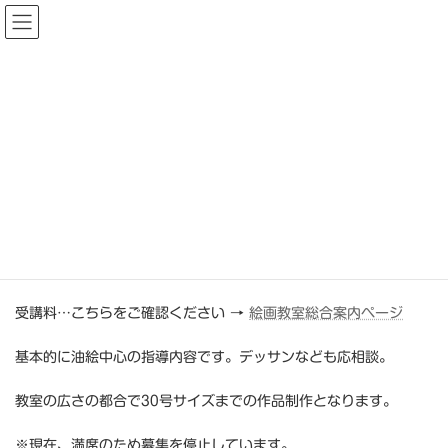
コ
ナ
絵画教室アトリエ・らぽん
ン
ビ
テ
ゲ
ン
ー
ツ
シ
一般クラス
へ
ョ
ス
ン
キ
に
ッ
移
絵画教室アトリエ・らぽん
教室のご案内
一般クラス
プ
動
木曜日 10：00 ～ 12：30
定員・・・6人
受講料…こちらをご確認ください →
絵画教室総合案内ページ
基本的に油絵中心の指導内容です。デッサンなども応相談。
教室の広さの都合で30号サイズまでの作品制作となります。
※現在、
満席のため募集を停止しています。